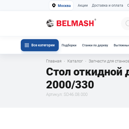
Акции
Доставка и оплата
Москва
Все категории
Подборки
Станки по дереву
Вытяжные
Главная
Каталог
Запчасти для станк
·
·
Стол откидной
2000/330
Артикул: SD46.08.000