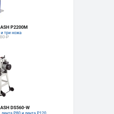
MASH P2200M
 и три ножа
80 ₽
MASH DS560-W
 лента P80 и лента P120