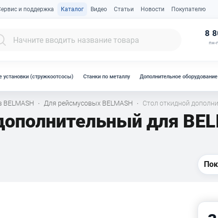
Сервис и поддержка
Каталог
Видео
Статьи
Новости
Покупателю
К
8 8
пн-п
 установки (стружкоотсосы)
Станки по металлу
Дополнительное оборудование
ов BELMASH
Для рейсмусовых BELMASH
Стол откидной дополн
·
·
 дополнительный для BE
Пок