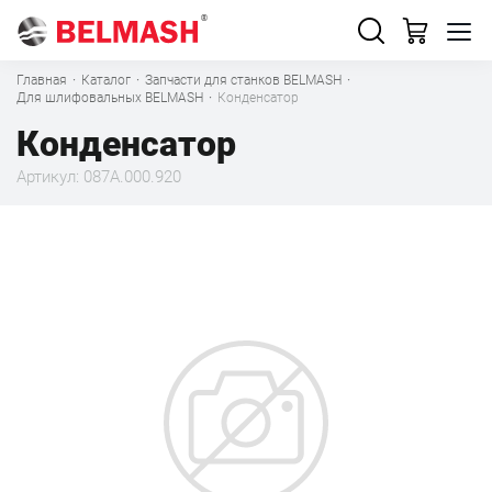
Главная
·
Каталог
·
Запчасти для станков BELMASH
·
Для шлифовальных BELMASH
·
Конденсатор
Конденсатор
Артикул: 087А.000.920