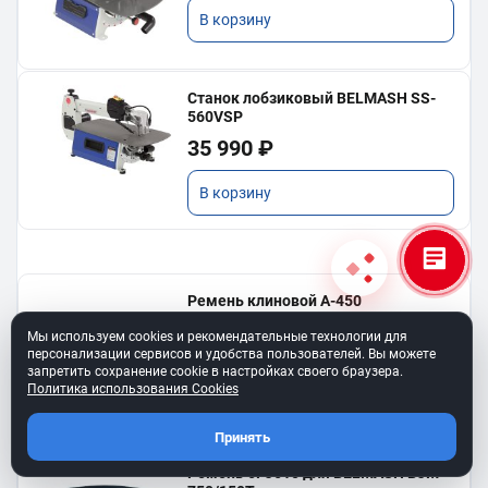
В корзину
Станок лобзиковый BELMASH SS-
560VSP
35 990 ₽
В корзину
Ремень клиновой A-450
для BELMASH TS-250SТ
Мы используем cookies и рекомендательные технологии для
550 ₽
персонализации сервисов и удобства пользователей. Вы можете
запретить сохранение cookie в настройках своего браузера.
Политика использования Cookies
В корзину
Принять
Ремень 6PJ610 для BELMASH BJM-