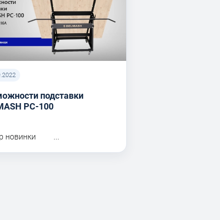
9.2022
можности подставки
MASH PC-100
р новинки ...