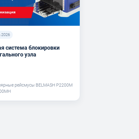
6.2026
я система блокировки
гального узла
лярные рейсмусы BELMASH P2200M
200MH