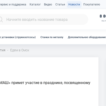
Сервис и поддержка
Каталог
Видео
Статьи
Новости
Покупателю
К
8 8
пн-п
 установки (стружкоотсосы)
Станки по металлу
Дополнительное оборудование
тия
Едем в Омск
·
ЛМАШ» примет участие в празднике, посвященному