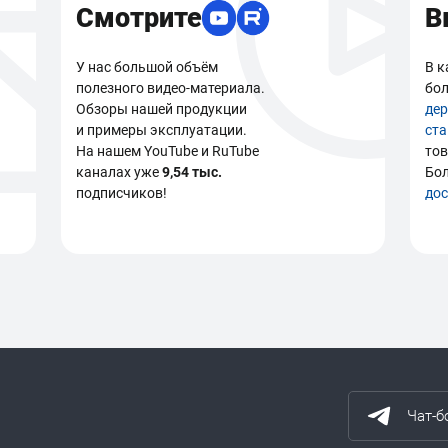
Смотрите
В
У нас большой объём
В к
полезного видео-материала.
бол
Обзоры нашей продукции
де
и примеры эксплуатации.
ст
На нашем YouTube и RuTube
тов
каналах уже
9,54 тыс.
Бо
подписчиков!
дос
Чат-б