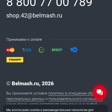
8 800 77 00 789
shop.42@belmash.ru
Принимаем к оплате
©
Belmash.ru, 2026
Вы принимаете условия
политики в отношении обработки
персональных данных
и
пользовательского соглашения
каждый раз, когда оставляете свои данные в любой
форме обратной связи на сайте BELMASH.RU
Мы используем cookies и рекомендательные технологии для