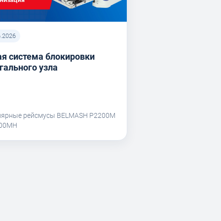
6.2026
я система блокировки
гального узла
лярные рейсмусы BELMASH P2200M
200MH