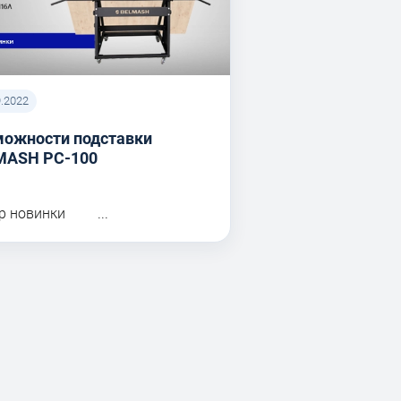
9.2022
можности подставки
MASH PC-100
р новинки ...