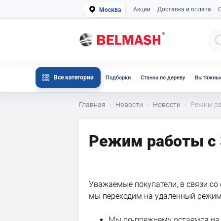
Акции
Доставка и оплата
Москва
Все категории
Подборки
Станки по дереву
Вытяжные
Главная
Новости
Новости
Режим ра
·
·
·
Режим работы с 3
Уважаемые покупатели, в связи со
мы переходим на удаленный режим 
Мы по-прежнему остаемся на с