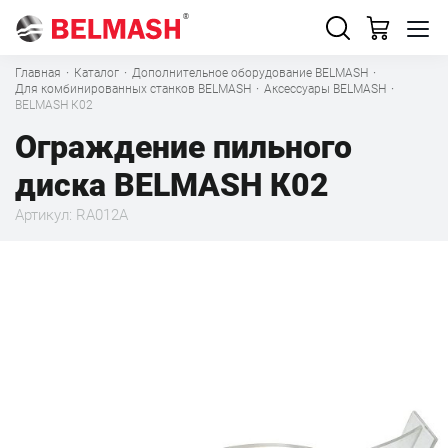
Главная
·
Каталог
·
Дополнительное оборудование BELMASH
·
Для комбинированных станков BELMASH
·
Аксессуары BELMASH
·
BELMASH К02
Ограждение пильного
диска BELMASH К02
Артикул: RA012A