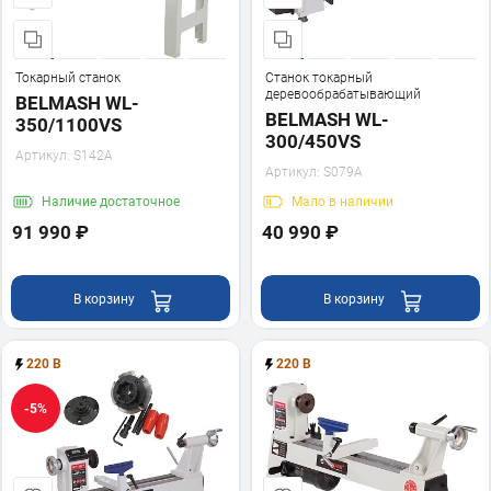
Токарный станок
Станок токарный
деревообрабатывающий
BELMASH WL-
BELMASH WL-
350/1100VS
300/450VS
Артикул:
S142A
Артикул:
S079A
Наличие
достаточное
Мало
в наличии
91 990 ₽
40 990 ₽
В корзину
В корзину
220 В
220 В
-5%