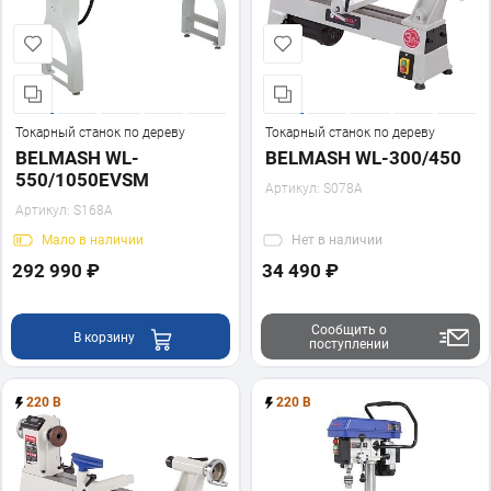
Токарный станок по дереву
Токарный станок по дереву
BELMASH WL-
BELMASH WL-300/450
550/1050EVSM
Артикул:
S078A
Артикул:
S168A
Мало
в наличии
Нет
в наличии
292 990 ₽
34 490 ₽
Сообщить о
В корзину
поступлении
220 В
220 В