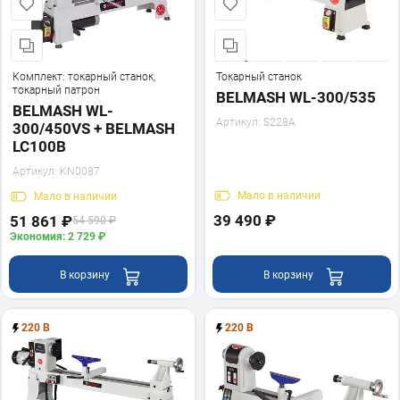
Комплект: токарный станок,
Токарный станок
токарный патрон
BELMASH WL-300/535
BELMASH WL-
Артикул:
S228A
300/450VS + BELMASH
LC100B
Артикул:
KN0087
Мало
в наличии
Мало
в наличии
39 490 ₽
51 861 ₽
54 590 ₽
Экономия: 2 729 ₽
В корзину
В корзину
220 В
220 В