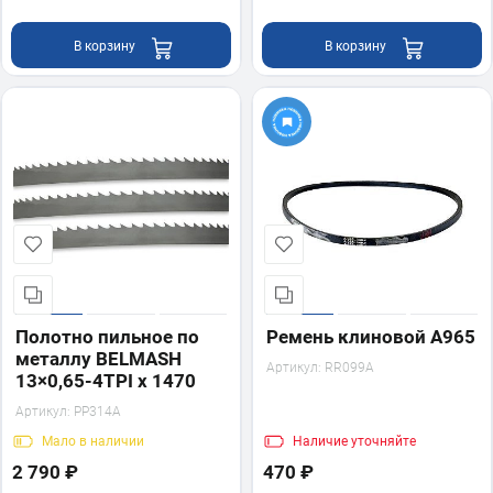
В корзину
В корзину
Полотно пильное по
Ремень клиновой A965
металлу BELMASH
Артикул:
RR099A
13×0,65-4TPI x 1470
Артикул:
PP314A
Мало
в наличии
Наличие
уточняйте
2 790 ₽
470 ₽