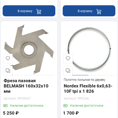
В корзину
В корзину
Фреза пазовая
Полотно пильное по дереву
BELMASH 160х32х10
Nordex Flexible 6х0,63-
мм
10F tpi x 1 826
Артикул:
RF0044T
Артикул:
PP024A
Наличие
достаточное
Наличие
достаточное
5 250 ₽
1 700 ₽