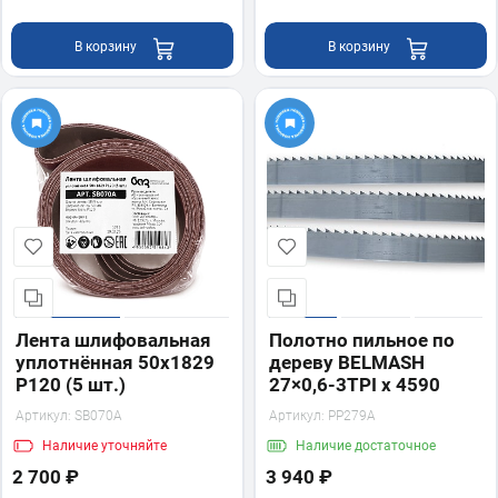
В корзину
В корзину
Лента шлифовальная
Полотно пильное по
уплотнённая 50х1829
дереву BELMASH
P120 (5 шт.)
27×0,6-3TPI x 4590
Артикул:
SB070A
Артикул:
PP279A
Наличие
уточняйте
Наличие
достаточное
2 700 ₽
3 940 ₽