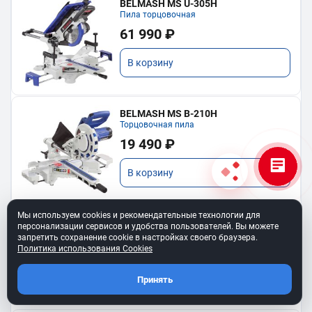
BELMASH MS U-305H
Пила торцовочная
61 990 ₽
В корзину
BELMASH MS B-210H
Торцовочная пила
19 490 ₽
В корзину
Мы используем cookies и рекомендательные технологии для
персонализации сервисов и удобства пользователей. Вы можете
запретить сохранение cookie в настройках своего браузера.
Показать еще
Политика использования Cookies
Принять