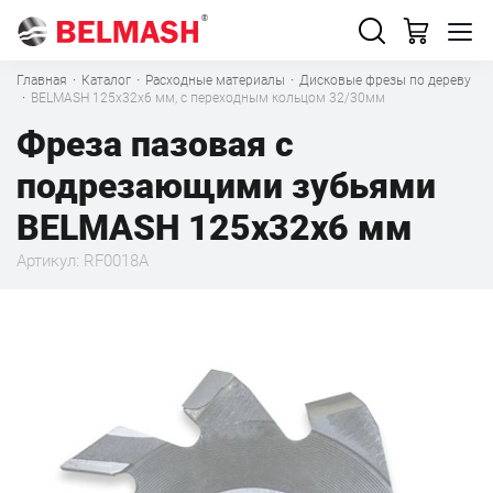
Главная
·
Каталог
·
Расходные материалы
·
Дисковые фрезы по дереву
·
BELMASH 125х32х6 мм, с переходным кольцом 32/30мм
Фреза пазовая с
подрезающими зубьями
BELMASH 125х32х6 мм
Артикул: RF0018A