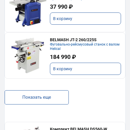
37 990 ₽
В корзину
BELMASH JT-2 260/225S
Фуговально-рейсмусовый станок с валом
Helical
184 990 ₽
В корзину
Показать еще
Комплект BELMASH DS560-W