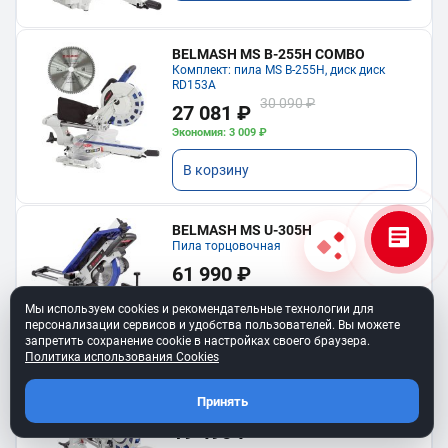
BELMASH MS B-255H COMBO
Комплект: пила MS B-255H, диск диск
RD153A
30 090 ₽
27 081 ₽
Экономия: 3 009 ₽
В корзину
BELMASH MS U-305H
Пила торцовочная
61 990 ₽
Мы используем cookies и рекомендательные технологии для
В корзину
персонализации сервисов и удобства пользователей. Вы можете
запретить сохранение cookie в настройках своего браузера.
Политика использования Cookies
BELMASH MS B-210H
Принять
Торцовочная пила
19 490 ₽