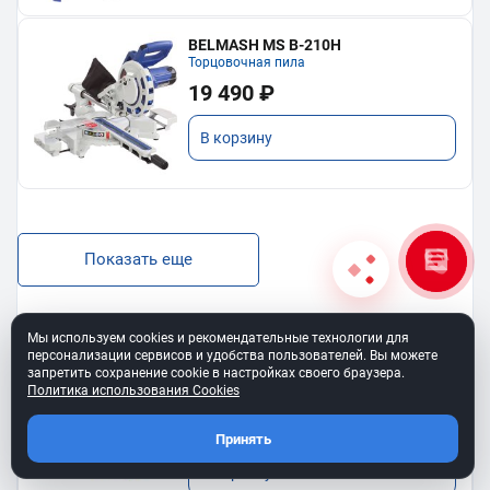
BELMASH MS B-210H
Торцовочная пила
19 490 ₽
В корзину
Показать еще
Мы используем cookies и рекомендательные технологии для
персонализации сервисов и удобства пользователей. Вы можете
запретить сохранение cookie в настройках своего браузера.
BELMASH SS-400VS
Политика использования Cookies
Лобзиковый станок
13 190 ₽
Принять
В корзину