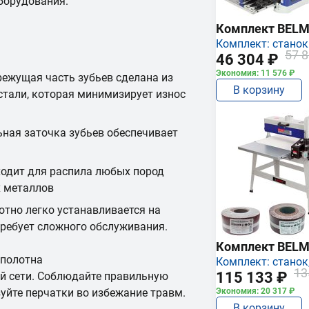
борудования.
Комплект BEL
Комплект: станок
57 8
46 304 ₽
Экономия: 11 576 ₽
режущая часть зубьев сделана из
В корзину
тали, которая минимизирует износ
ьная заточка зубьев обеспечивает
ходит для распила любых пород
х металлов
отно легко устанавливается на
требует сложного обслуживания.
Комплект BEL
 полотна
Комплект: станок,
13
115 133 ₽
й сети. Соблюдайте правильную
уйте перчатки во избежание травм.
Экономия: 20 317 ₽
В корзину