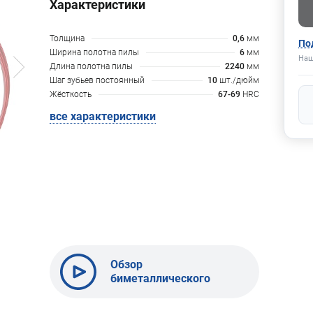
Характеристики
Толщина
0,6
мм
По
Ширина полотна пилы
6
мм
Наш
Длина полотна пилы
2240
мм
Шаг зубьев постоянный
10
шт./дюйм
Жёсткость
67-69
HRC
все характеристики
Обзор
биметаллического
полотна BELMASH
10x0,6-10TPI x 2560