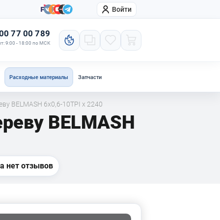
Войти
онтакты
Компания
00 77 00 789
т: 9:00 - 18:00 по МСК
Расходные материалы
Запчасти
еву BELMASH 6x0,6-10TPI x 2240
дереву BELMASH
а нет отзывов