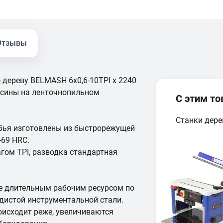
Отзывы
 дереву BELMASH 6x0,6-10TPI x 2240
есины на ленточнопильном
С этим т
Станки дер
убья изготовлены из быстрорежущей
-69 HRC.
ом TPI, разводка стандартная
е длительным рабочим ресурсом по
дистой инструментальной стали.
оисходит реже, увеличиваются