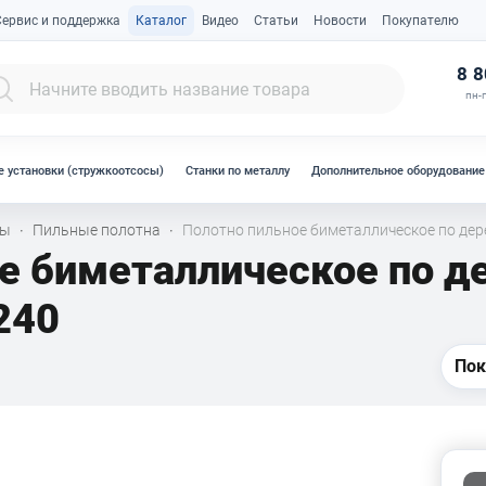
Сервис и поддержка
Каталог
Видео
Статьи
Новости
Покупателю
К
8 8
пн-п
 установки (стружкоотсосы)
Станки по металлу
Дополнительное оборудование
лы
Пильные полотна
Полотно пильное биметаллическое по дер
·
·
ое биметаллическое по 
240
Пок