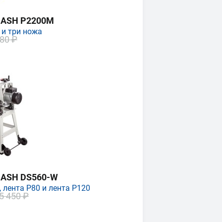
MASH P2200M
 и три ножа
80 ₽
MASH DS560-W
 лента P80 и лента P120
5 450 ₽