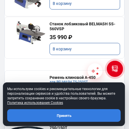
В корзину
Станок лобзиковый BELMASH SS-
560VSP
35 990 ₽
В корзину
Ремень клиновой A-450
для BELMASH TS-250SТ
550 ₽
Мы используем cookies и рекомендательные технологии для
персонализации сервисов и удобства пользователей. Вы можете
запретить сохранение cookie в настройках своего браузера.
В корзину
Политика использования Cookies
Принять
Ремень 6PJ610 для BELMASH BJM-
750/150T