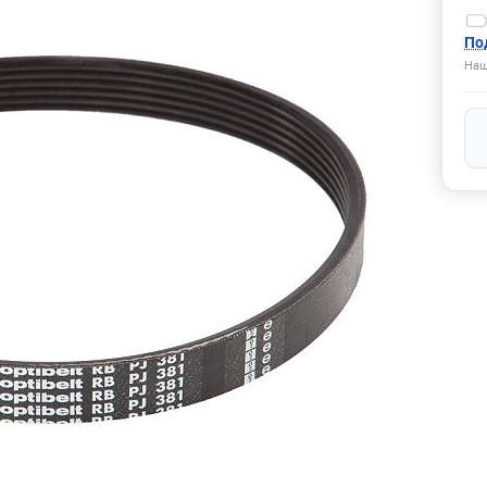
По
Наш