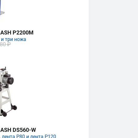
MASH P2200M
 и три ножа
80 ₽
MASH DS560-W
 лента P80 и лента P120