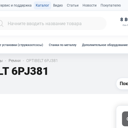
Сервис и поддержка
Каталог
Видео
Статьи
Новости
Покупателю
К
8 8
пн-п
 установки (стружкоотсосы)
Станки по металлу
Дополнительное оборудование
лы
Ремни
OPTIBELT 6PJ381
·
·
LT 6PJ381
Пок