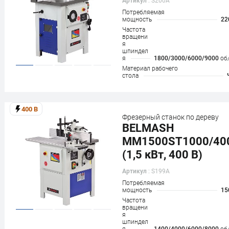
Артикул
: S200A
Потребляемая
мощность
22
Частота
вращени
я
шпиндел
я
1800/3000/6000/9000
об
Материал рабочего
стола
400 В
Фрезерный станок по дереву
BELMASH
MM1500ST1000/40
(1,5 кВт, 400 В)
Артикул
: S199A
Потребляемая
мощность
15
Частота
вращени
я
шпиндел