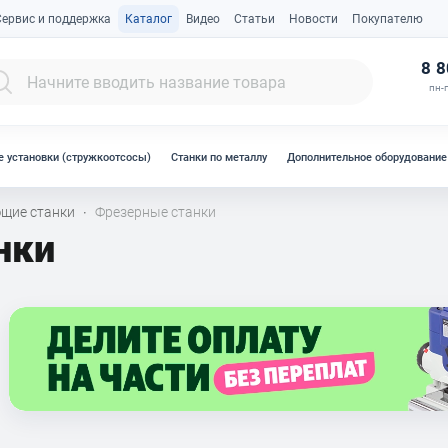
Сервис и поддержка
Каталог
Видео
Статьи
Новости
Покупателю
К
8 8
пн-п
 установки (стружкоотсосы)
Станки по металлу
Дополнительное оборудование
щие станки
Фрезерные станки
·
нки