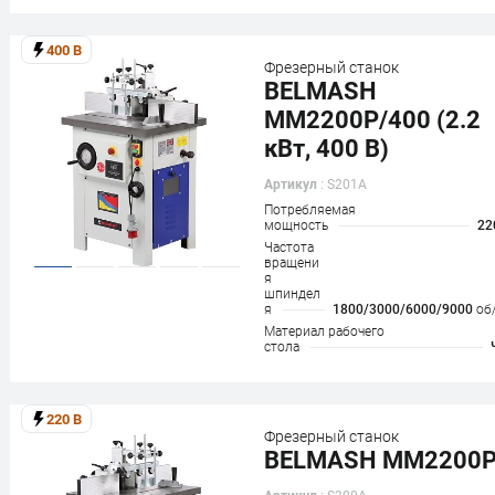
400 В
Фрезерный станок
BELMASH
MM2200P/400 (2.2
кВт, 400 В)
Артикул
: S201A
Потребляемая
мощность
22
Частота
вращени
я
шпиндел
я
1800/3000/6000/9000
об
Материал рабочего
стола
220 В
Фрезерный станок
BELMASH MM2200