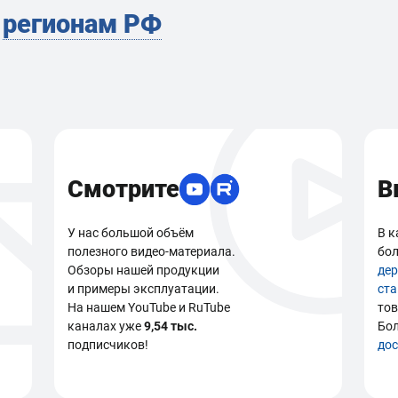
м
регионам РФ
Смотрите
В
У нас большой объём
В к
полезного видео-материала.
бол
Обзоры нашей продукции
де
и примеры эксплуатации.
ст
На нашем YouTube и RuTube
тов
каналах уже
9,54 тыс.
Бо
подписчиков!
дос