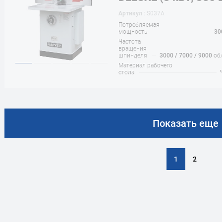
Артикул
: S037A
Потребляемая
мощность
30
Частота
вращения
шпинделя
3000 / 7000 / 9000
об
Материал рабочего
стола
Показать еще
1
2