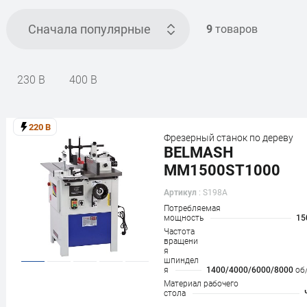
Сначала популярные
9
товаров
230 В
400 В
220 В
Фрезерный станок по дереву
BELMASH
MM1500ST1000
Артикул
: S198A
Потребляемая
мощность
15
Частота
вращени
я
шпиндел
я
1400/4000/6000/8000
об
Материал рабочего
стола