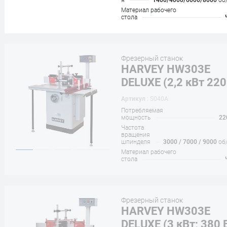
я
1400/4000/6000/8000
об
Материал рабочего
стола
Фрезерный станок
HARVEY HW303E
DELUXE (2,2 кВт 220
Артикул
: S040A
Потребляемая
мощность
22
Частота
вращения
шпинделя
3000 / 7000 / 9000
об
Материал рабочего
стола
Фрезерный станок
HARVEY HW303E
DELUXE (3 кВт; 380 