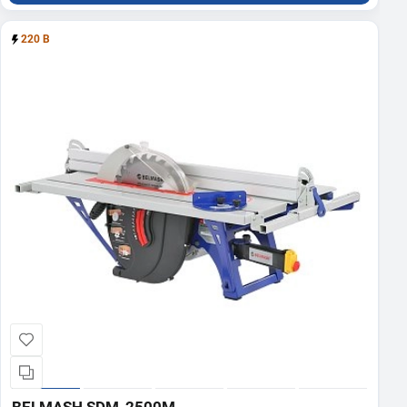
220 В
BELMASH SDM-2500M