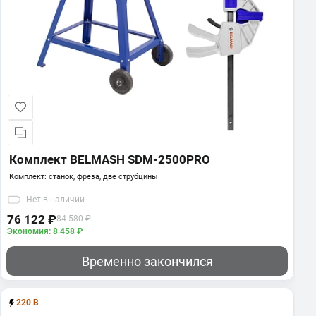
BELMASH 250x3/2x32/30; 72T
Диск пильный
1 770 ₽
В корзину
BELMASH 250x2,8/1,8x32/30; 16T
Диск пильный
Комплект BELMASH SDM-2500PRO
1 130 ₽
Комплект: станок, фреза, две струбцины
В корзину
Нет
в наличии
76 122 ₽
84 580 ₽
Экономия: 8 458 ₽
BELMASH 250x3,0/2,0x32/30, 24T
Диск пильный
Временно закончился
1 100 ₽
В корзину
220 В