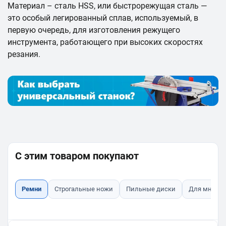
Материал – сталь HSS, или быстрорежущая сталь —
это особый легированный сплав, используемый, в
первую очередь, для изготовления режущего
инструмента, работающего при высоких скоростях
резания.
С этим товаром покупают
Ремни
Строгальные ножи
Пильные диски
Для много