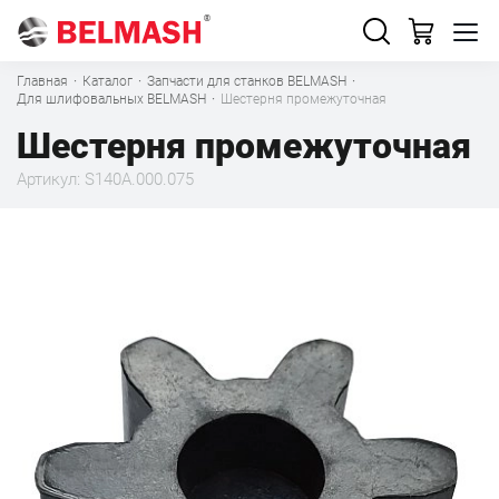
Главная
·
Каталог
·
Запчасти для станков BELMASH
·
Для шлифовальных BELMASH
·
Шестерня промежуточная
Шестерня промежуточная
Артикул: S140A.000.075