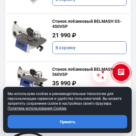
Станок лобзиковый BELMASH SS-
450VSP
21 990 ₽
В корзину
Станок лобзиковый BELMASH SS-
560VSP
35 990 ₽
Мы используем cookies и рекомендательные технологии для
В корзину
персонализации сервисов и удобства пользователей. Вы можете
запретить сохранение cookie в настройках своего браузера.
Политика использования Cookies
Принять
Ремень клиновой A-450
для BELMASH TS-250SТ