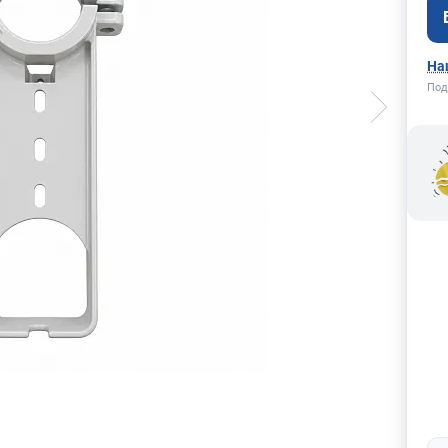
На
Под