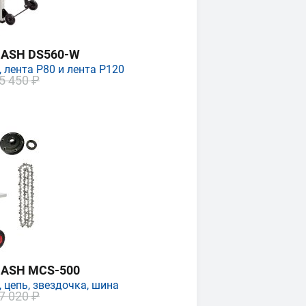
MASH DS560-W
 лента P80 и лента P120
5 450 ₽
MASH MCS-500
 цепь, звездочка, шина
7 020 ₽