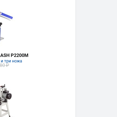
MASH P2200M
 и три ножа
80 ₽