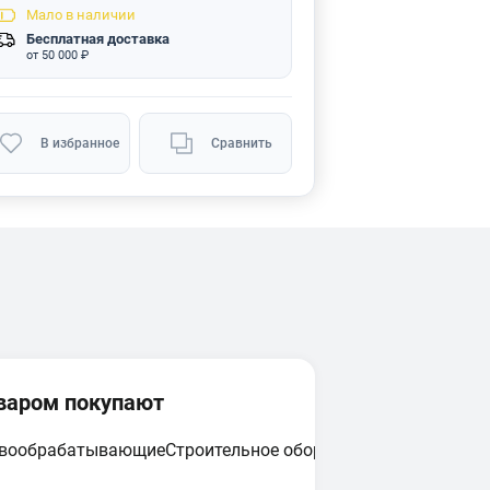
Мало
в наличии
Бесплатная доставка
от 50 000 ₽
В избранное
Сравнить
оваром покупают
евообрабатывающие
Строительное оборудование
Циркулярн