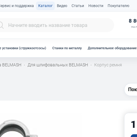
Сервис и поддержка
Каталог
Видео
Статьи
Новости
Покупателю
К
8 8
пн-п
 установки (стружкоотсосы)
Станки по металлу
Дополнительное оборудование
ов BELMASH
Для шлифовальных BELMASH
Корпус ремня
·
·
Пок
1