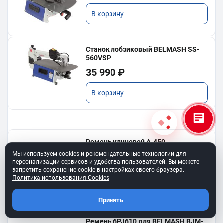
В корзину
Станок лобзиковый BELMASH SS-
560VSP
35 990 ₽
В корзину
Ремень клиновой A-450
для BELMASH TS-250SТ
Мы используем cookies и рекомендательные технологии для
550 ₽
персонализации сервисов и удобства пользователей. Вы можете
запретить сохранение cookie в настройках своего браузера.
Политика использования Cookies
В корзину
Принять
Ремень 6PJ610 для BELMASH BJM-