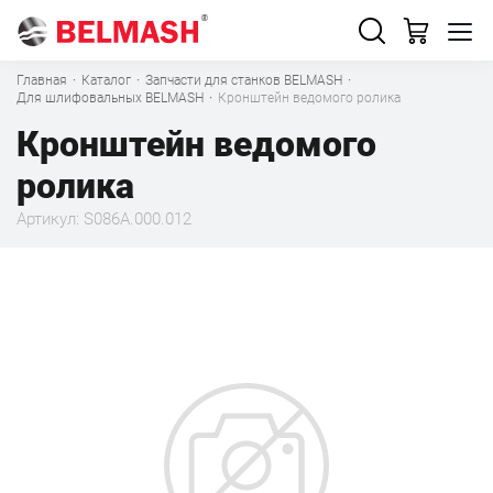
Главная
·
Каталог
·
Запчасти для станков BELMASH
·
Для шлифовальных BELMASH
·
Кронштейн ведомого ролика
Кронштейн ведомого
ролика
Артикул: S086A.000.012