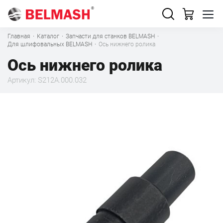
Главная
·
Каталог
·
Запчасти для станков BELMASH
·
Для шлифовальных BELMASH
·
Ось нижнего ролика
Ось нижнего ролика
Артикул: S212A.000.032