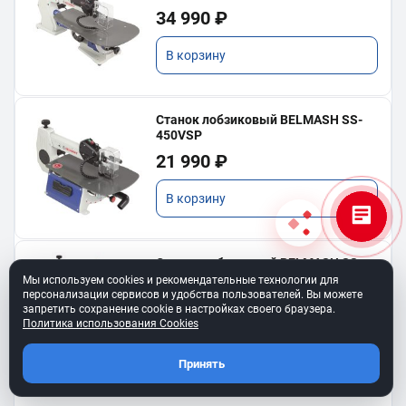
34 990 ₽
В корзину
Станок лобзиковый BELMASH SS-
450VSP
21 990 ₽
В корзину
Станок лобзиковый BELMASH SS-
560VSP
Мы используем cookies и рекомендательные технологии для
персонализации сервисов и удобства пользователей. Вы можете
35 990 ₽
запретить сохранение cookie в настройках своего браузера.
Политика использования Cookies
В корзину
Принять