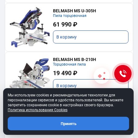
BELMASH MS U-305H
Пила торцовочная
61 990 ₽
В корзину
BELMASH MS B-210H
Торцовочная пила
19 490 ₽
В корзину
Мы используем cookies и рекомендательные технологии для
персонализации сервисов и удобства пользователей. Вы можете
запретить сохранение cookie в настройках своего браузера.
Политика использования Cookies
Показать еще
Принять