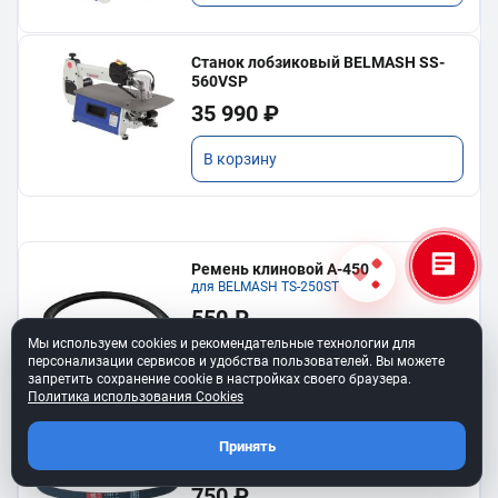
Станок лобзиковый BELMASH SS-
560VSP
35 990 ₽
В корзину
Ремень клиновой A-450
для BELMASH TS-250SТ
550 ₽
Мы используем cookies и рекомендательные технологии для
персонализации сервисов и удобства пользователей. Вы можете
В корзину
запретить сохранение cookie в настройках своего браузера.
Политика использования Cookies
Ремень 6PJ610 для BELMASH BJM-
Принять
750/150T
750 ₽