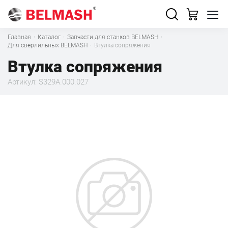
Главная
·
Каталог
·
Запчасти для станков BELMASH
·
Для сверлильных BELMASH
·
Втулка сопряжения
Втулка сопряжения
Артикул: S329A.000.027