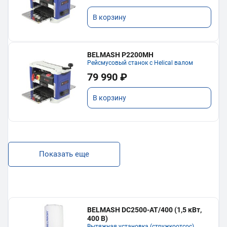
В корзину
BELMASH P2200MH
Рейсмусовый станок с Helical валом
79 990 ₽
В корзину
Показать еще
BELMASH DC2500-AT/400 (1,5 кВт,
400 В)
Вытяжная установка (стружкоотсос)