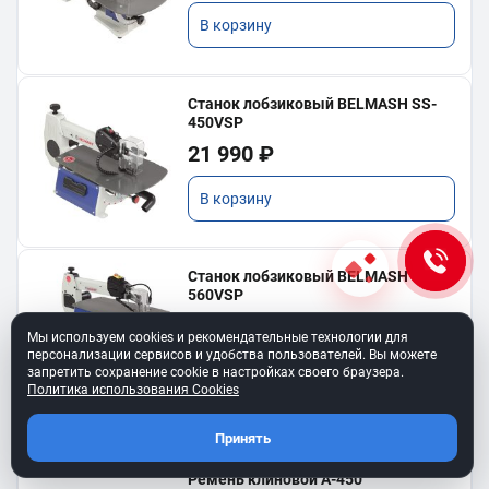
В корзину
Станок лобзиковый BELMASH SS-
450VSP
21 990 ₽
В корзину
Станок лобзиковый BELMASH SS-
560VSP
35 990 ₽
Мы используем cookies и рекомендательные технологии для
персонализации сервисов и удобства пользователей. Вы можете
В корзину
запретить сохранение cookie в настройках своего браузера.
Политика использования Cookies
Принять
Ремень клиновой A-450