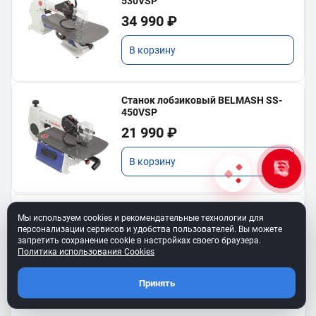
530VSP
34 990 ₽
В корзину
Станок лобзиковый BELMASH SS-
450VSP
21 990 ₽
В корзину
Станок лобзиковый BELMASH SS-
Мы используем cookies и рекомендательные технологии для
560VSP
персонализации сервисов и удобства пользователей. Вы можете
запретить сохранение cookie в настройках своего браузера.
35 990 ₽
Политика использования Cookies
В корзину
Принять