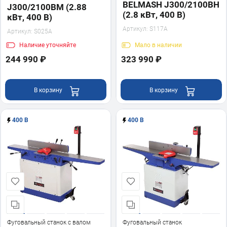
хеликал)
BELMASH J300/2100ВH
J300/2100ВМ (2.88
(2.8 кВт, 400 В)
кВт, 400 В)
Артикул:
S117A
Артикул:
S025A
Наличие
уточняйте
Мало
в наличии
244 990 ₽
323 990 ₽
В корзину
В корзину
400 В
400 В
Фуговальный станок с валом
Фуговальный станок