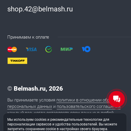
shop.42@belmash.ru
Принимаем к оплате
©
Belmash.ru, 2026
Вы принимаете условия
политики в отношении обработки
персональных данных
и
пользовательского соглашения
каждый раз, когда оставляете свои данные в любой
форме обратной связи на сайте BELMASH.RU
Мы используем cookies и рекомендательные технологии для
персонализации сервисов и удобства пользователей. Вы можете
запретить сохранение cookie в настройках своего браузера.