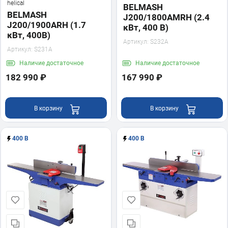
helical
BELMASH
BELMASH
J200/1800AMRH (2.4
J200/1900ARH (1.7
кВт, 400 В)
кВт, 400В)
Артикул:
S232A
Артикул:
S231A
Наличие
достаточное
Наличие
достаточное
182 990 ₽
167 990 ₽
В корзину
В корзину
400 В
400 В