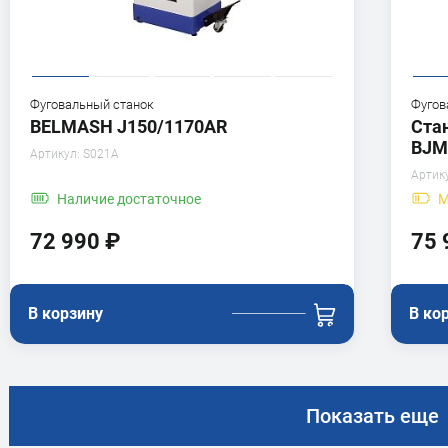
Фуговальный станок
Фугов
BELMASH J150/1170AR
Ста
BJM
Артикул:
S021A
Артик
Наличие
достаточное
М
72 990 ₽
75 
В корзину
В ко
Показать еще