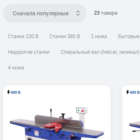
Сначала популярные
23
товара
Станки 230 В
Станки 380 В
2 ножа
Бытовые
Недорогие станки
Спиральный вал (helical, хеликал)
4 ножа
400 В
400 В