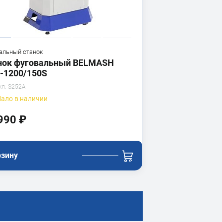
альный станок
нок фуговальный BELMASH
-1200/150S
ул:
S252A
ало
в наличии
990 ₽
рзину