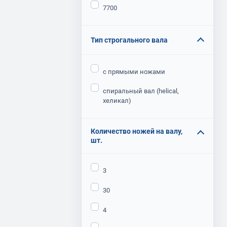
7700
Тип строгального вала
с прямыми ножами
спиральный вал (helical,
хеликал)
Количество ножей на валу,
шт.
3
30
4