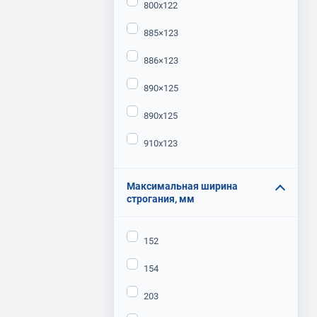
800х122
885×123
886×123
890×125
890х125
910х123
Максимальная ширина
строгания, мм
152
154
203