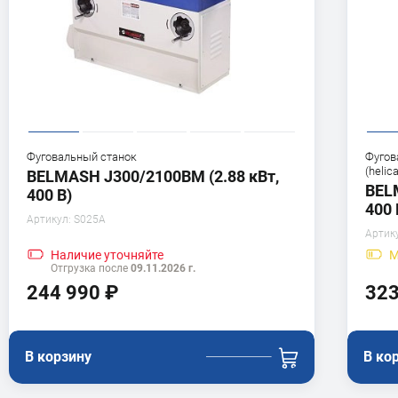
Фуговальный станок
Фугов
(helic
BELMASH J300/2100ВМ (2.88 кВт,
BEL
400 В)
400 
Артикул:
S025A
Артик
М
Наличие
уточняйте
Отгрузка после
09.11.2026 г.
244 990 ₽
323
В корзину
В ко