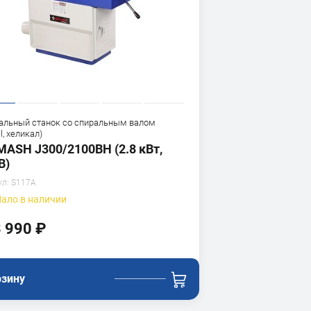
альный станок со спиральным валом
al, хеликал)
MASH J300/2100ВH (2.8 кВт,
В)
ул:
S117A
ало
в наличии
 990 ₽
рзину