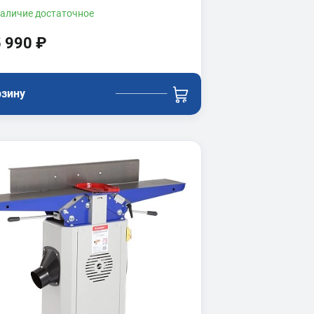
аличие
достаточное
 990 ₽
рзину