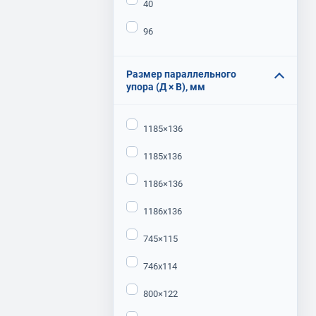
40
96
Размер параллельного
упора (Д × В), мм
1185×136
1185х136
1186×136
1186х136
745×115
746х114
800×122