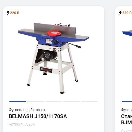
220 В
220 В
Фуговальный станок
Фугов
BELMASH J150/1170SA
Ста
BJM
Артикул:
S020A
Артик