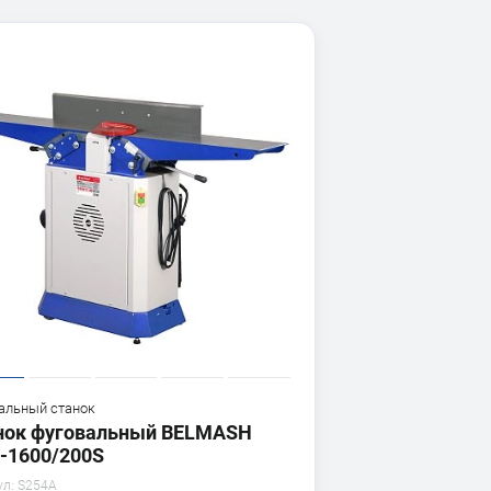
альный станок
нок фуговальный BELMASH
-1600/200S
ул:
S254A