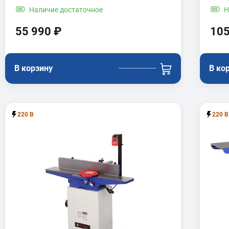
Наличие
достаточное
Н
55 990 ₽
105
В корзину
В ко
220 В
220 В