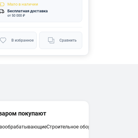
Мало
в наличии
Бесплатная доставка
от 50 000 ₽
В избранное
Сравнить
оваром покупают
евообрабатывающие
Строительное оборудование
Циркулярн