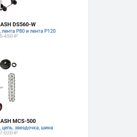
MASH DS560-W
 лента P80 и лента P120
5 450 ₽
MASH MCS-500
 цепь, звездочка, шина
7 020 ₽