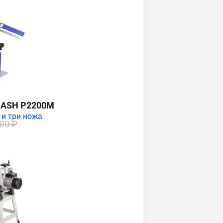
MASH P2200M
 и три ножа
80 ₽