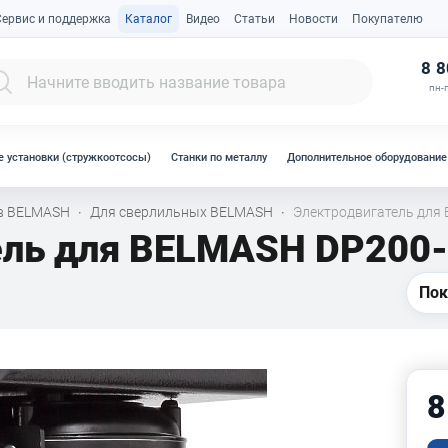
Сервис и поддержка
Каталог
Видео
Статьи
Новости
Покупателю
К
8 8
пн-п
 установки (стружкоотсосы)
Станки по металлу
Дополнительное оборудование
ов BELMASH
Для сверлильных BELMASH
Электродвигатель для
·
·
ель для BELMASH DP200
Пок
8