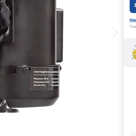
На
Под