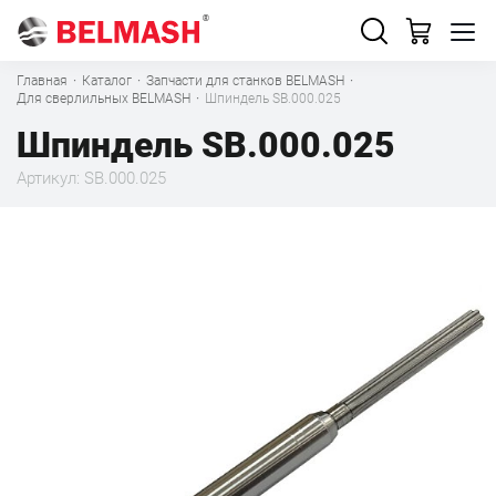
Главная
·
Каталог
·
Запчасти для станков BELMASH
·
Для сверлильных BELMASH
·
Шпиндель SB.000.025
Шпиндель SB.000.025
Артикул: SB.000.025