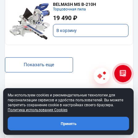
BELMASH MS B-210H
Торцовочная пила
19 490 ₽
В корзину
Показать еще
Мы используем cookies и рекомендательные технологии для
BELMASH SS-400VS
персонализации сервисов и удобства пользователей. Вы можете
Лобзиковый станок
запретить сохранение cookie в настройках своего браузера.
Политика использования Cookies
13 190 ₽
Принять
В корзину