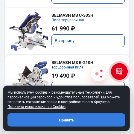
BELMASH MS U-305H
Пила торцовочная
61 990 ₽
В корзину
BELMASH MS B-210H
Торцовочная пила
19 490 ₽
В корзину
Мы используем cookies и рекомендательные технологии для
персонализации сервисов и удобства пользователей. Вы можете
запретить сохранение cookie в настройках своего браузера.
Политика использования Cookies
Принять
Показать еще