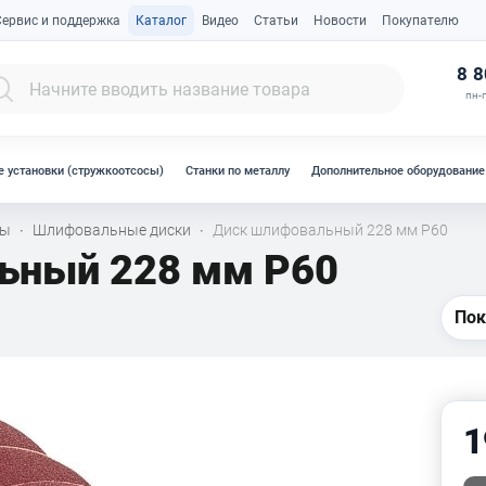
Сервис и поддержка
Каталог
Видео
Статьи
Новости
Покупателю
К
8 8
пн-п
 установки (стружкоотсосы)
Станки по металлу
Дополнительное оборудование
лы
Шлифовальные диски
Диск шлифовальный 228 мм Р60
·
·
ьный 228 мм P60
Пок
1