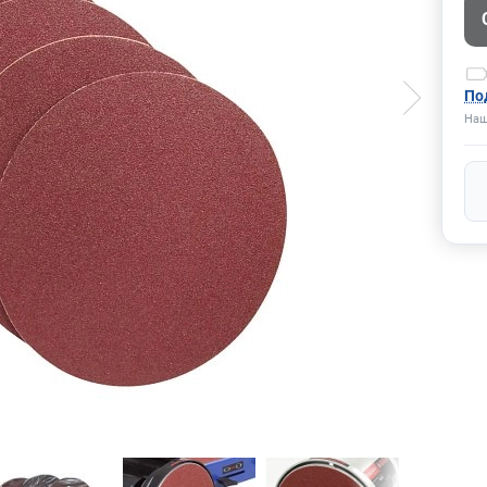
По
Наш