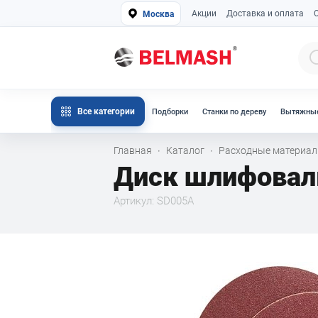
Акции
Доставка и оплата
Москва
Все категории
Подборки
Станки по дереву
Вытяжные
Главная
Каталог
Расходные материа
·
·
Диск шлифовал
Артикул: SD005A