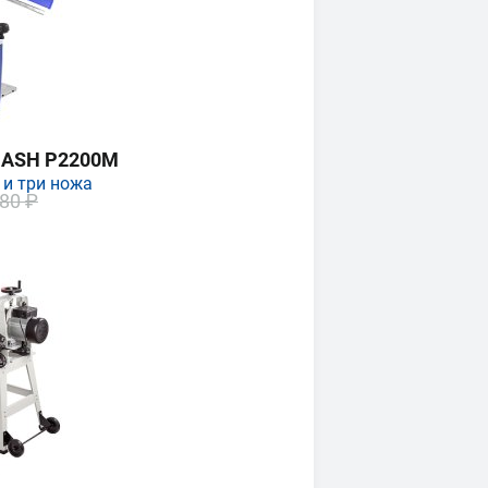
MASH P2200M
 и три ножа
80 ₽