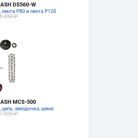
MASH DS560-W
 лента P80 и лента P120
5 450 ₽
MASH MCS-500
 цепь, звездочка, шина
7 020 ₽