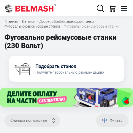
Главная
·
Каталог
·
Деревообрабатывающие станки
·
Фуговально-рейсмусовые станки
·
Фуговально-рейсмусовые станки
Фуговально рейсмусовые станки
(230 Вольт)
Подобрать станок
Получите персональную рекомендацию
Сначала популярные
Фильтр