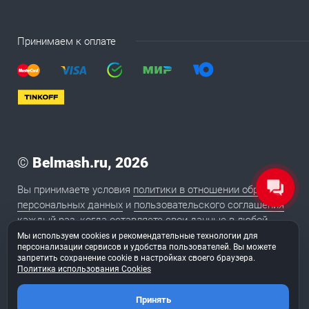
Принимаем к оплате
©
Belmash.ru, 2026
Вы принимаете условия
политики в отношении обработки
персональных данных
и
пользовательского соглашения
каждый раз, когда оставляете свои данные в любой
форме обратной связи на сайте BELMASH.RU
Мы используем cookies и рекомендательные технологии для
персонализации сервисов и удобства пользователей. Вы можете
запретить сохранение cookie в настройках своего браузера.
Политика использования Cookies
2020
Сайт сделан в студии «
ТуФингерс
»
Принять