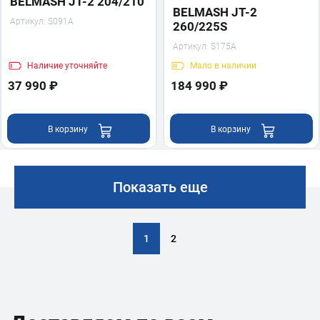
BELMASH JT-2 204/210
BELMASH JT-2
Артикул:
S091A
260/225S
Артикул:
S175A
Наличие
уточняйте
Мало
в наличии
37 990 ₽
184 990 ₽
В корзину
В корзину
Показать еще
1
2