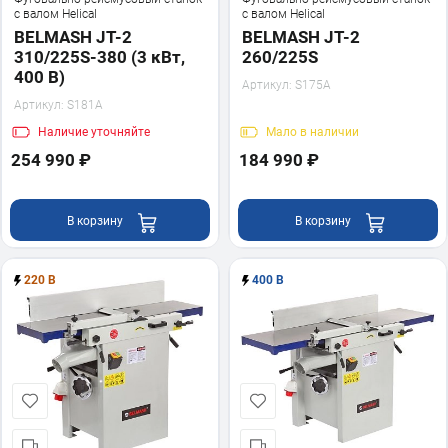
с валом Helical
с валом Helical
BELMASH JT-2
BELMASH JT-2
310/225S-380 (3 кВт,
260/225S
400 В)
Артикул:
S175A
Артикул:
S181A
Наличие
уточняйте
Мало
в наличии
254 990 ₽
184 990 ₽
В корзину
В корзину
220 В
400 В