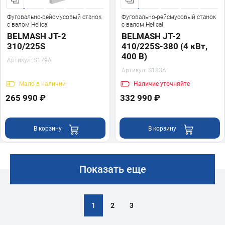
Фуговально-рейсмусовый станок
Фуговально-рейсмусовый станок
с валом Helical
с валом Helical
BELMASH JT-2
BELMASH JT-2
310/225S
410/225S-380 (4 кВт,
400 В)
Артикул:
S179A
Артикул:
S183A
Мало
в наличии
Наличие
уточняйте
265 990 ₽
332 990 ₽
В корзину
В корзину
Показать еще
1
2
3