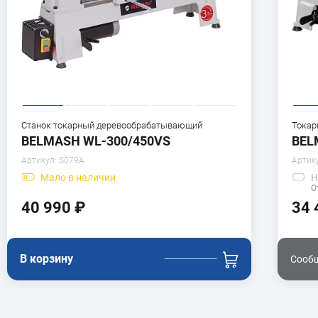
Станок токарный деревообрабатывающий
Токар
BELMASH WL-300/450VS
BEL
Артикул:
S079A
Артик
Мало
в наличии
Н
О
40 990 ₽
34 
В корзину
Сообщ