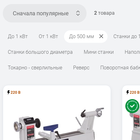
Сначала популярные
2
товара
До 1 кВт
От 1 кВт
До 500 мм
Станки до 
Станки большого диаметра
Мини станки
Напол
Токарно - сверлильные
Реверс
Поворотная баб
220 В
220 В