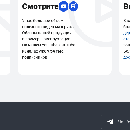
Смотрите
В
У нас большой объём
В к
полезного видео-материала.
бол
Обзоры нашей продукции
де
и примеры эксплуатации.
ст
На нашем YouTube и RuTube
тов
каналах уже
9,54 тыс.
Бо
подписчиков!
дос
Чат-б