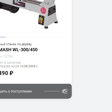
ный станок по дереву
MASH WL-300/450
ул:
S078A
ет
в наличии
тгрузка после
13.08.2026 г.
490 ₽
ить о поступлении