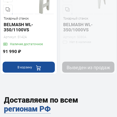
Токарный станок
Токарный станок
BELMASH WL-
BELMASH WL-
350/1100VS
350/1000VS
Артикул:
S142A
Артикул:
S080A
Нет
в наличии
Наличие
достаточное
91 990 ₽
Выведен из продаж
В корзину
Доставляем по всем
регионам РФ