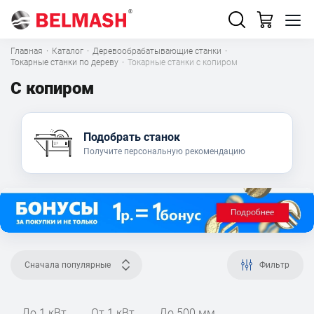
Главная
·
Каталог
·
Деревообрабатывающие станки
·
Токарные станки по дереву
·
Токарные станки с копиром
С копиром
Подобрать станок
Получите персональную рекомендацию
Сначала популярные
Фильтр
До 1 кВт
От 1 кВт
До 500 мм