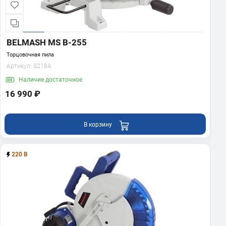
BELMASH MS B-255
Торцовочная пила
Артикул:
S218A
Наличие
достаточное
16 990 ₽
В корзину
220 В