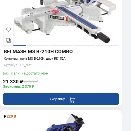
BELMASH MS B-210H COMBO
Комплект: пила MS B-210H, диск RD152A
Артикул:
KN_test
Наличие
достаточное
21 330 ₽
23 700 ₽
Экономия: 2 370 ₽
В корзину
220 В