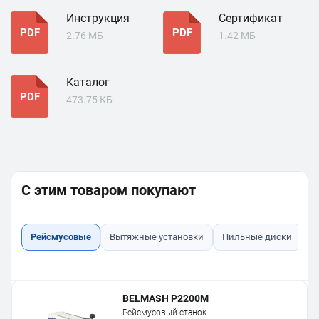
Инструкция
Сертификат
PDF
PDF
2.76 МБ
1.42 МБ
Каталог
PDF
473.75 КБ
С этим товаром покупают
Рейсмусовые
Вытяжные установки
Пильные диски
З
BELMASH P2200M
Рейсмусовый станок