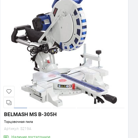
BELMASH MS B-305H
Торцовочная пила
Артикул:
S219A
Наличие
достаточное