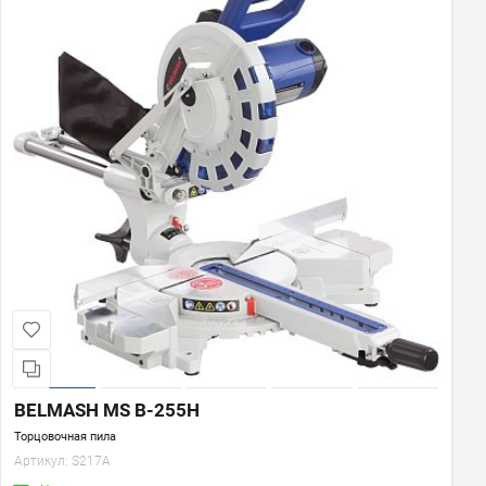
Показать еще
BELMASH MS B-255H
Торцовочная пила
Артикул:
S217A