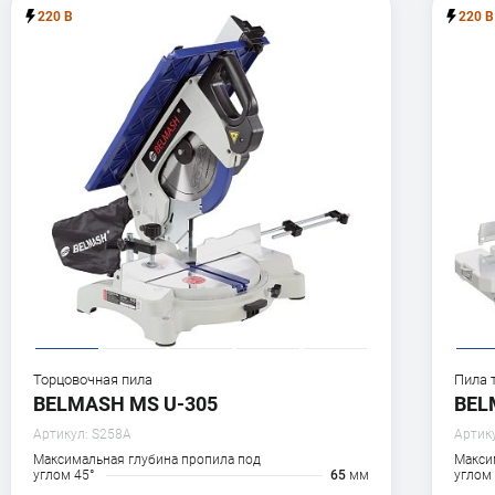
220 В
220 В
Торцовочная пила
Пила 
BELMASH MS U-305
BEL
Артикул:
S258A
Артик
Максимальная глубина пропила под
Макси
углом 45°
65
мм
углом