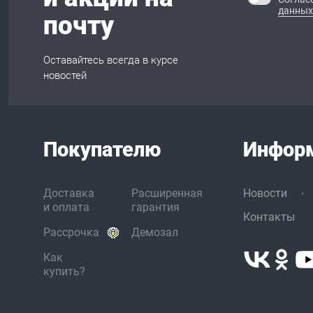
данных
почту
Оставайтесь всегда в курсе
новостей
Покупателю
Инфор
Доставка
Расширенная
Новости
и оплата
гарантия
Контакты
Рассрочка
Демозал
Как
купить?