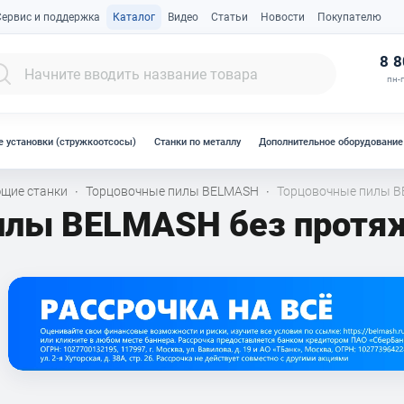
Сервис и поддержка
Каталог
Видео
Статьи
Новости
Покупателю
К
8 8
пн-п
 установки (стружкоотсосы)
Станки по металлу
Дополнительное оборудование
щие станки
Торцовочные пилы BELMASH
Торцовочные пилы B
·
·
илы BELMASH без протя