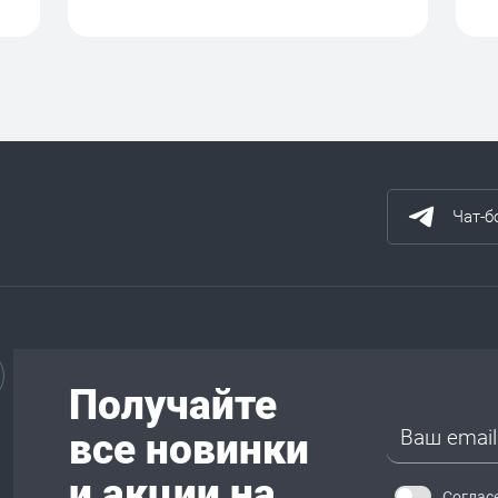
Чат-б
Получайте
все новинки
и акции на
Соглас