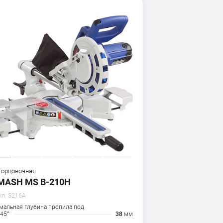
торцовочная
MASH MS B-210H
ул:
S216A
мальная глубина пропила под
 45°
38
мм