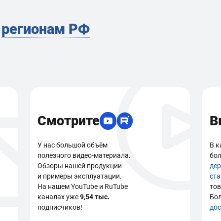
м
регионам РФ
Смотрите
В
У нас большой объём
В к
полезного видео-материала.
бол
Обзоры нашей продукции
де
и примеры эксплуатации.
ст
На нашем YouTube и RuTube
тов
каналах уже
9,54 тыс.
Бо
подписчиков!
дос