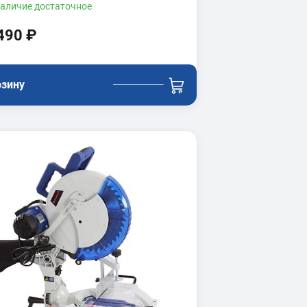
аличие
достаточное
490 ₽
рзину