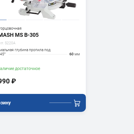
торцовочная
MASH MS B-305
ул:
S220A
мальная глубина пропила под
 45°
60
мм
аличие
достаточное
990 ₽
рзину