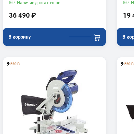
Наличие
достаточное
Н
36 490 ₽
19 
В корзину
В ко
220 В
220 В