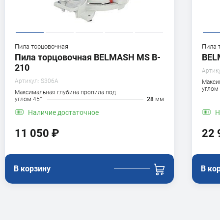
Пила торцовочная
Пила 
Пила торцовочная BELMASH MS B-
BEL
210
Артик
Артикул:
S306A
Макси
углом
Максимальная глубина пропила под
углом 45°
28
мм
Наличие
достаточное
Н
11 050 ₽
22 
В корзину
В ко