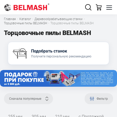
Главная
·
Каталог
·
Деревообрабатывающие станки
·
Торцовочные пилы BELMASH
·
Торцовочные пилы BELMASH
Торцовочные пилы BELMASH
Подобрать станок
Получите персональную рекомендацию
Сначала популярные
Фильтр
255 мм
305 мм
210 мм
с Протяжкой