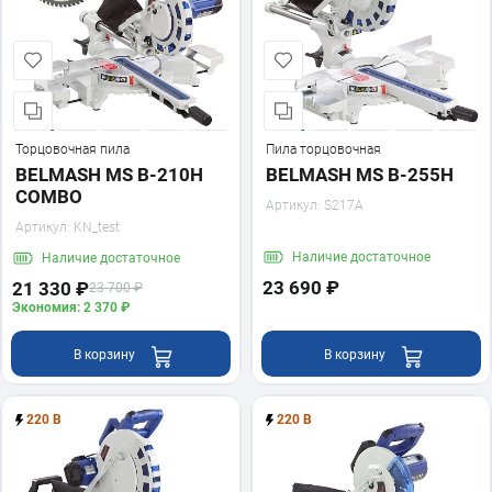
Торцовочная пила
Пила торцовочная
BELMASH MS B-210H
BELMASH MS B-255H
COMBO
Артикул:
S217A
Артикул:
KN_test
Наличие
достаточное
Наличие
достаточное
23 690 ₽
21 330 ₽
23 700 ₽
Экономия: 2 370 ₽
В корзину
В корзину
220 В
220 В