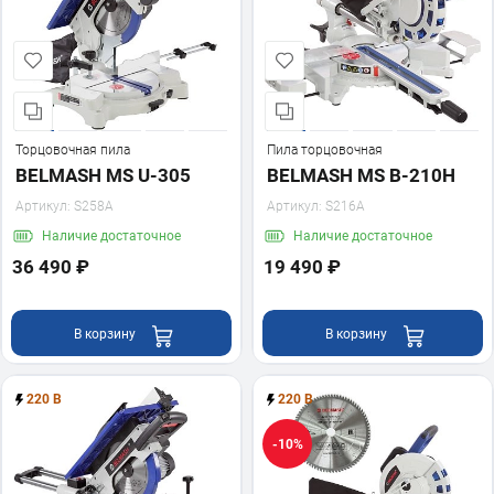
Торцовочная пила
Пила торцовочная
BELMASH MS U-305
BELMASH MS B-210H
Артикул:
S258A
Артикул:
S216A
Наличие
достаточное
Наличие
достаточное
36 490 ₽
19 490 ₽
В корзину
В корзину
220 В
220 В
-10%