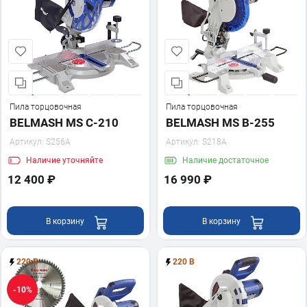
Пила торцовочная
Пила торцовочная
BELMASH MS C-210
BELMASH MS B-255
Артикул:
S256A
Артикул:
S218A
Наличие
уточняйте
Наличие
достаточное
12 400 ₽
16 990 ₽
В корзину
В корзину
220 В
220 В
-10%