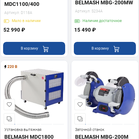
BELMASH MBG-200MW
MDC1100/400
Артикул:
S234A
Артикул:
D118A
Мало
в наличии
Наличие
достаточное
52 990 ₽
15 490 ₽
В корзину
В корзину
220 В
Установка вытяжная
Заточной станок
BELMASH MDC1800
BELMASH MBG-200M