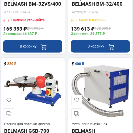
BELMASH BM-32VS/400
BELMASH BM-32/400
Артикул:
S343A
Артикул:
S342A
Наличие
уточняйте
Мало
в наличии
165 353 ₽
139 613 ₽
211 990 ₽
178 990 ₽
Экономия: 46 637 ₽
Экономия: 39 377 ₽
В корзину
В корзину
220 В
400 В
Станок для заточки дисков
Установка вытяжная
BELMASH GSB-700
BELMASH