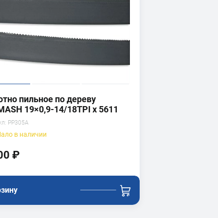
отно пильное по дереву
MASH 19×0,9-14/18TPI x 5611
ул:
PP305A
ало
в наличии
00 ₽
рзину