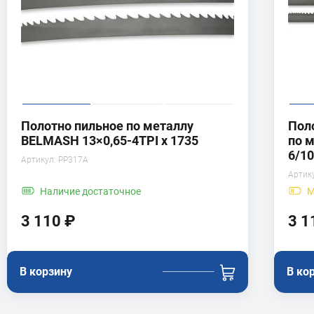
Полотно пильное по металлу
Пол
BELMASH 13×0,65-4TPI x 1735
по 
6/10
Артикул:
PP317A
Артик
Наличие
достаточное
М
3 110 ₽
3 1
В корзину
В ко