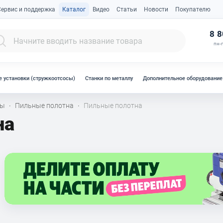
Сервис и поддержка
Каталог
Видео
Статьи
Новости
Покупателю
К
8 8
пн-п
 установки (стружкоотсосы)
Станки по металлу
Дополнительное оборудование
лы
Пильные полотна
Пильные полотна
·
·
на