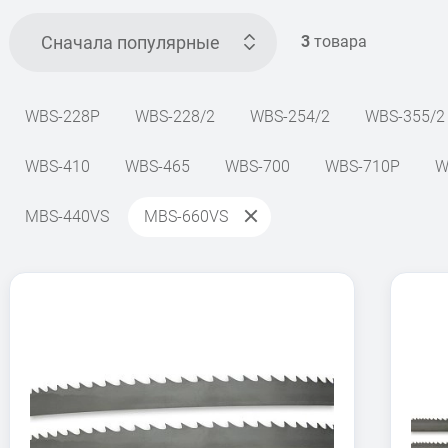
Сначала популярные
3
товара
WBS-228P
WBS-228/2
WBS-254/2
WBS-355/2
WBS-410
WBS-465
WBS-700
WBS-710P
W
MBS-440VS
MBS-660VS