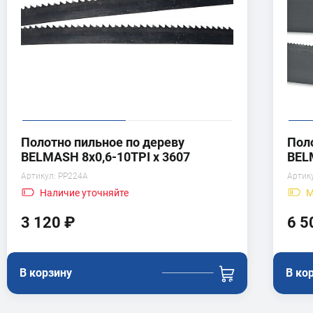
Полотно пильное по дереву
Пол
BELMASH 8x0,6-10TPI x 3607
BEL
Артикул:
PP224A
Артик
Наличие
уточняйте
М
3 120 ₽
6 5
В корзину
В ко