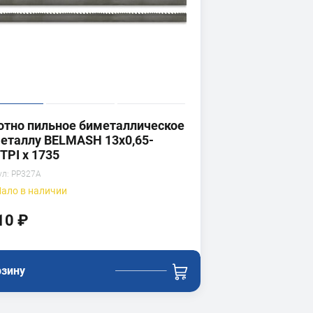
отно пильное биметаллическое
металлу BELMASH 13x0,65-
TPI х 1735
ул:
PP327A
ало
в наличии
10 ₽
рзину