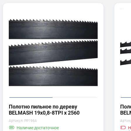
Полотно пильное по дереву
Пол
BELMASH 19x0,8-8TPI x 2560
BEL
Артикул:
PP196A
Артик
Наличие
достаточное
Н