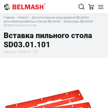
Главная
·
Каталог
·
Дополнительное оборудование BELMASH
·
Для комбинированных станков BELMASH
·
Аксессуары BELMASH
·
Вставка пильного стола
Вставка пильного стола
SD03.01.101
Артикул: SD03.01.101